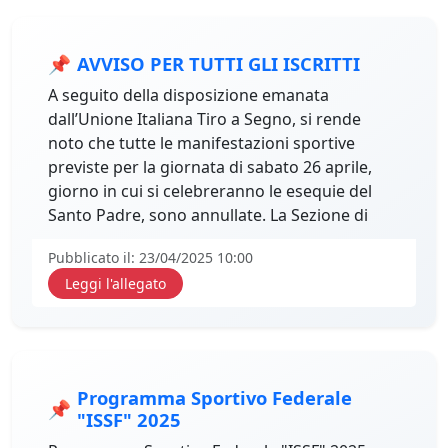
📌
AVVISO PER TUTTI GLI ISCRITTI
A seguito della disposizione emanata
dall’Unione Italiana Tiro a Segno, si rende
noto che tutte le manifestazioni sportive
previste per la giornata di sabato 26 aprile,
giorno in cui si celebreranno le esequie del
Santo Padre, sono annullate. La Sezione di
Cosenza del Tiro a Segno Nazionale si
Pubblicato il: 23/04/2025 10:00
uniforma con rispetto a tale decisione,
Leggi l'allegato
sospendendo per l’intera giornata tutte le
attività programmate.
Programma Sportivo Federale
📌
"ISSF" 2025